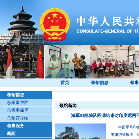
首页
领馆信息
领事
领馆信息
总领事致辞
领馆新闻
总领事简历
海军83舰编队圆满结束对印度尼西
总领馆介绍
领事服务
中国军号印度尼
新闻
电张婉莹报道：8