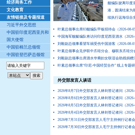
经济商务工作
舰编队驶离印度
文化教育
港，圆满结束为
友情链接及专题报道
续执行远海综合
习近平外交思想
人群在码头送别海军83舰编队李辉摄舰艇缓缓离开
叶素总领事出席83舰编队甲板招待会
（2026-08-
活动王磊摄起航前，中国驻泗水总领馆工作人员、
中国驻印度尼西亚共和
中国海军舰艇编队将访问印度尼西亚泗水
（2026-
华人...
国大使馆
刘毅副总领事看望车祸受伤中国游客
（2026-08-
中国驻棉兰总领馆
叶素总领事会见伊联中爪哇分会、穆联东爪哇分
中国驻登巴萨总领馆
刘毅副总领事出席泗水华裔妇女联谊会助残捐赠
叶素总领事出席“印尼-中国经贸合作” 线上专题
外交部发言人谈话
2026年8月7日外交部发言人林剑答记者问
（2026-
2026年8月6日外交部发言人林剑答记者问
（2026-
2026年8月5日外交部发言人林剑答记者问
（2026-
2026年8月4日外交部发言人林剑答记者问
（2026-
2026年7月31日外交部发言人毛宁主持例行记者
2026年7月30日外交部发言人毛宁主持例行记者